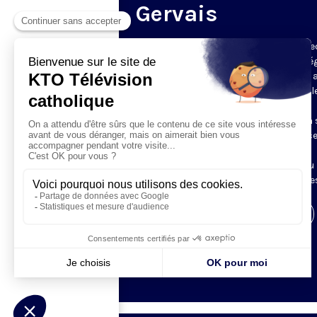
Gervais
Du mardi au samedi, KTO diffuse en dire
l’office du milieu du jour, en direct de l’é
Saint-Gervais-Saint-Protais (Paris 4e), 
les Fraternités Monastiques de Jérusal
L’Office du Milieu du Jour regroupe, en
particulier, «au milieu du jour» et en un 
office, les heures monastiques de Tierce
Sexte et None. Il permet à l’Église de
retrouver son Seigneur entre l’office du
matin (Laudes) et l’office du soir (Vêpres
Visiter la page de l'émission