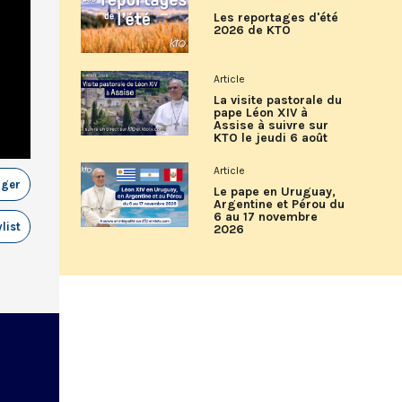
Les reportages d'été
2026 de KTO
Article
La visite pastorale du
pape Léon XIV à
Assise à suivre sur
KTO le jeudi 6 août
Article
ager
Le pape en Uruguay,
Argentine et Pérou du
6 au 17 novembre
list
2026