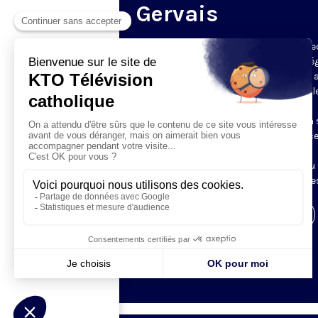
Gervais
Du mardi au samedi, KTO diffuse en dire
l’office du milieu du jour, en direct de l’é
Saint-Gervais-Saint-Protais (Paris 4e), 
les Fraternités Monastiques de Jérusal
L’Office du Milieu du Jour regroupe, en
particulier, «au milieu du jour» et en un 
office, les heures monastiques de Tierce
Sexte et None. Il permet à l’Église de
retrouver son Seigneur entre l’office du
matin (Laudes) et l’office du soir (Vêpres
Visiter la page de l'émission