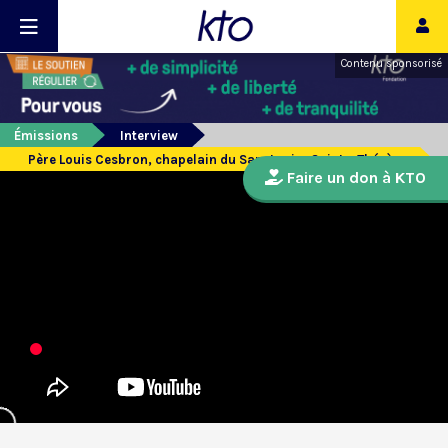
Contenu sponsorisé
Émissions
Interview
Père Louis Cesbron, chapelain du Sanctuaire Sainte-Thérèse
Faire un don à KTO