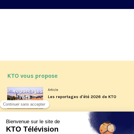
KTO vous propose
Article
Les reportages d'été 2026 de KTO
Article
La visite pastorale du pape Léon
XIV à Assise à suivre sur KTO le
jeudi 6 août