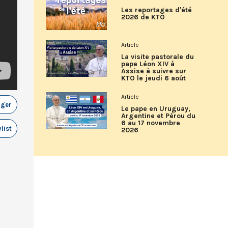
Les reportages d'été
2026 de KTO
Article
La visite pastorale du
pape Léon XIV à
Assise à suivre sur
KTO le jeudi 6 août
Article
ager
Le pape en Uruguay,
Argentine et Pérou du
6 au 17 novembre
list
2026