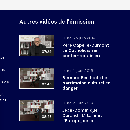
Autres vidéos de l'émission
Lundi 25 juin 2018
Père Capelle-Dumont :
Le Catholicisme
07:29
contemporain en
tte
procès
ous
Lundi 11 juin 2018
Bernard Berthod : Le
a vie
patrimoine culturel en
07:46
danger
ie,
t et
Lundi 4 juin 2018
Jean-Dominique
Durand : L’Italie et
08:25
l’Europe, de la
construction