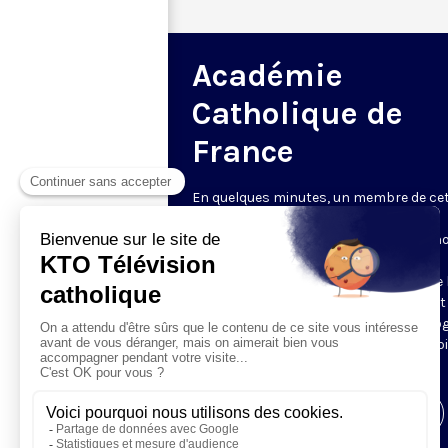
Académie
Catholique de
France
En quelques minutes, un membre de ce
Académie - fondée en 2009 « pour le
rayonnement du savoir et de la foi » - n
parle de son sujet de prédilection, qu'il
s'agisse de médecine ou de sciences de l
et de l'univers, de sciences humaines et
sociales ou de philosophie et de théolog
des arts et des lettres ou encore de droi
de sciences économiques.
Visiter la page de l'émission