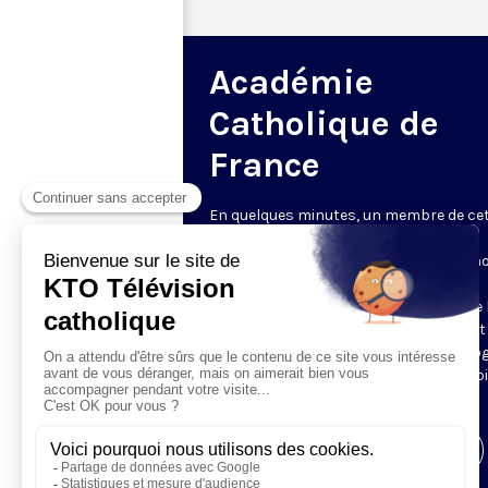
Académie
Catholique de
France
En quelques minutes, un membre de ce
Académie - fondée en 2009 « pour le
rayonnement du savoir et de la foi » - n
parle de son sujet de prédilection, qu'il
s'agisse de médecine ou de sciences de l
et de l'univers, de sciences humaines et
sociales ou de philosophie et de théolog
des arts et des lettres ou encore de droi
de sciences économiques.
Visiter la page de l'émission