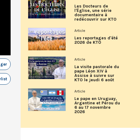
Les Docteurs de
l'Église, une série
documentaire à
redécouvrir sur KTO
Article
Les reportages d'été
2026 de KTO
Article
ager
La visite pastorale du
pape Léon XIV à
Assise à suivre sur
list
KTO le jeudi 6 août
Article
Le pape en Uruguay,
Argentine et Pérou du
6 au 17 novembre
2026