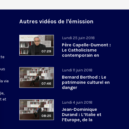
Autres vidéos de l'émission
Lundi 25 juin 2018
Père Capelle-Dumont :
Le Catholicisme
07:29
contemporain en
tte
procès
ous
Lundi 11 juin 2018
Bernard Berthod : Le
a vie
patrimoine culturel en
07:46
danger
ie,
t et
Lundi 4 juin 2018
Jean-Dominique
Durand : L’Italie et
08:25
l’Europe, de la
construction