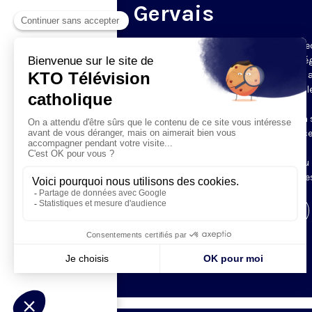
Gervais
Du mardi au samedi, KTO diffuse en dire
l’office du milieu du jour, en direct de l’é
Saint-Gervais-Saint-Protais (Paris 4e), 
les Fraternités Monastiques de Jérusal
L’Office du Milieu du Jour regroupe, en
particulier, «au milieu du jour» et en un 
office, les heures monastiques de Tierce
Sexte et None. Il permet à l’Église de
retrouver son Seigneur entre l’office du
matin (Laudes) et l’office du soir (Vêpres
Visiter la page de l'émission