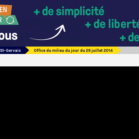
 St-Gervais
Office du milieu du jour du 29 juillet 2014