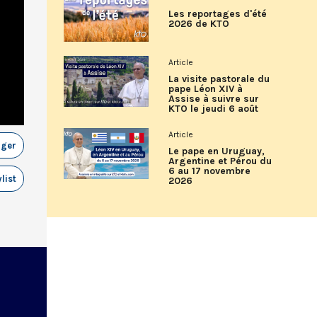
Les reportages d'été
2026 de KTO
Article
La visite pastorale du
pape Léon XIV à
Assise à suivre sur
KTO le jeudi 6 août
Article
ager
Le pape en Uruguay,
Argentine et Pérou du
6 au 17 novembre
list
2026