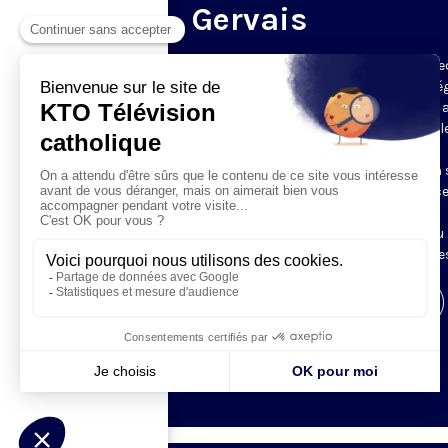
Gervais
Du mardi au samedi, KTO diffuse en dire
l’office du milieu du jour, en direct de l’é
Saint-Gervais-Saint-Protais (Paris 4e), 
les Fraternités Monastiques de Jérusal
L’Office du Milieu du Jour regroupe, en
particulier, «au milieu du jour» et en un 
office, les heures monastiques de Tierce
Sexte et None. Il permet à l’Église de
retrouver son Seigneur entre l’office du
matin (Laudes) et l’office du soir (Vêpres
Visiter la page de l'émission