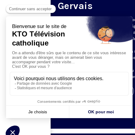
Gervais
Du mardi au samedi, KTO diffuse en dire
l’office du milieu du jour, en direct de l’é
Saint-Gervais-Saint-Protais (Paris 4e), 
les Fraternités Monastiques de Jérusal
L’Office du Milieu du Jour regroupe, en
particulier, «au milieu du jour» et en un 
office, les heures monastiques de Tierce
Sexte et None. Il permet à l’Église de
retrouver son Seigneur entre l’office du
matin (Laudes) et l’office du soir (Vêpres
Visiter la page de l'émission