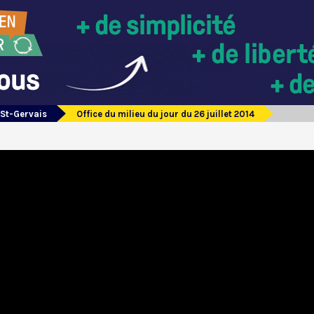
 St-Gervais
Office du milieu du jour du 26 juillet 2014