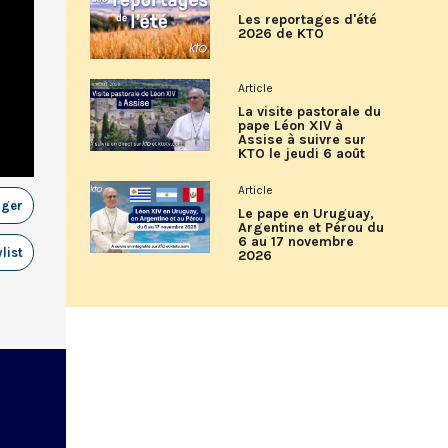
Les reportages d'été
2026 de KTO
Article
La visite pastorale du
pape Léon XIV à
Assise à suivre sur
KTO le jeudi 6 août
Article
ager
Le pape en Uruguay,
Argentine et Pérou du
6 au 17 novembre
list
2026