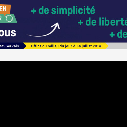
 St-Gervais
Office du milieu du jour du 4 juillet 2014