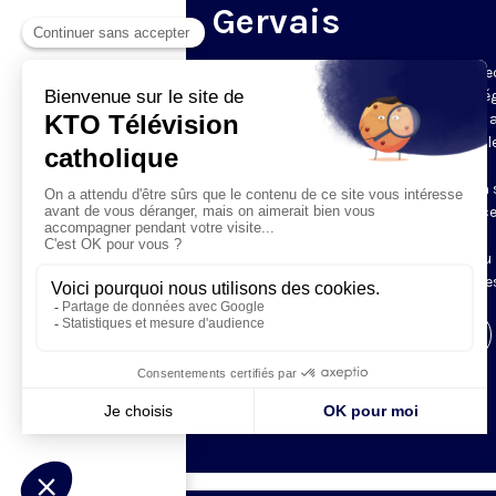
Gervais
Du mardi au samedi, KTO diffuse en dire
l’office du milieu du jour, en direct de l’é
Saint-Gervais-Saint-Protais (Paris 4e), 
les Fraternités Monastiques de Jérusal
L’Office du Milieu du Jour regroupe, en
particulier, «au milieu du jour» et en un 
office, les heures monastiques de Tierce
Sexte et None. Il permet à l’Église de
retrouver son Seigneur entre l’office du
matin (Laudes) et l’office du soir (Vêpres
Visiter la page de l'émission