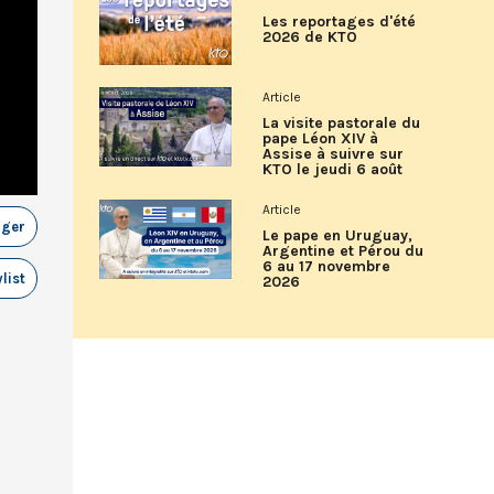
Les reportages d'été
2026 de KTO
Article
La visite pastorale du
pape Léon XIV à
Assise à suivre sur
KTO le jeudi 6 août
Article
ager
Le pape en Uruguay,
Argentine et Pérou du
6 au 17 novembre
list
2026