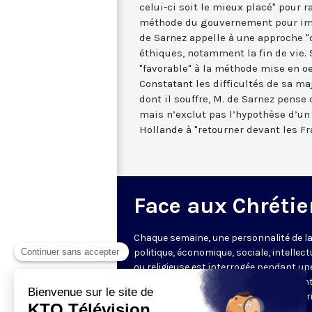
celui-ci soit le mieux placé" pour r
méthode du gouvernement pour imp
de Sarnez appelle à une approche "
éthiques, notamment la fin de vie. S
"favorable" à la méthode mise en o
Constatant les difficultés de sa ma
dont il souffre, M. de Sarnez pense q
mais n’exclut pas l’hypothèse d’un "
Hollande à "retourner devant les Fr
Face aux Chrétie
Chaque semaine, une personnalité de la
politique, économique, sociale, intellect
ou religieuse est interrogée pendant un
heure par les journalistes représentant
rédactions partenaires, offrant une vér
mise en perspective de l’actualité.