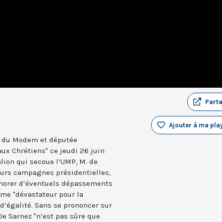
Part
Ajouter à ma play
te du Modem et députée
aux Chrétiens" ce jeudi 26 juin
alion qui secoue l’UMP, M. de
ieurs campagnes présidentielles,
gnorer d’éventuels dépassements
ime "dévastateur pour la
d’égalité. Sans se prononcer sur
 De Sarnez "n’est pas sûre que