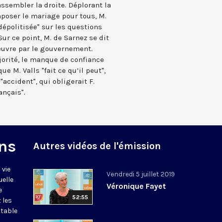
assembler la droite. Déplorant la
oser le mariage pour tous, M.
dépolitisée" sur les questions
ur ce point, M. de Sarnez se dit
euvre par le gouvernement.
jorité, le manque de confiance
ue M. Valls "fait ce qu’il peut",
accident", qui obligerait F.
ançais".
ns
Autres vidéos de l'émission
 vie
Vendredi 5 juillet 2019
uelle
Véronique Fayet
e
52:55
 les
itable