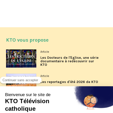
KTO vous propose
Article
Les Docteurs de l'Église, une série
documentaire à redécouvrir sur
KTO
Article
Les reportages d'été 2026 de KTO
Article
La visite pastorale du pape Léon
XIV à Assise à suivre sur KTO le
jeudi 6 août