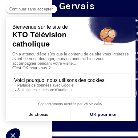
Gervais
Du mardi au samedi, KTO diffuse en dire
l’office du milieu du jour, en direct de l’é
Saint-Gervais-Saint-Protais (Paris 4e), 
les Fraternités Monastiques de Jérusal
L’Office du Milieu du Jour regroupe, en
particulier, «au milieu du jour» et en un 
office, les heures monastiques de Tierce
Sexte et None. Il permet à l’Église de
retrouver son Seigneur entre l’office du
matin (Laudes) et l’office du soir (Vêpres
Visiter la page de l'émission