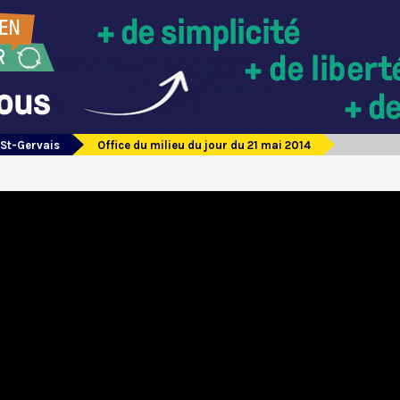
 St-Gervais
Office du milieu du jour du 21 mai 2014