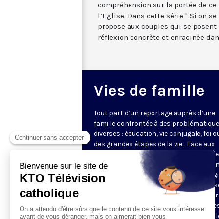
compréhension sur la portée de ce
l’Eglise. Dans cette série " Si on se
propose aux couples qui se posent
réflexion concrète et enracinée dan
Vies de famille
Tout part d’un reportage auprès d’une
famille confrontée à des problématiqu
diverses : éducation, vie conjugale, foi o
des grandes étapes de la vie... Face aux
questions très concrètes, KTO propose
repères et conseils avec des intervena
d'expérience qui s’appuient sur l’Evangi
l’anthropologie chrétienne. Dans une s
en pleine évolution, jeunes couples, par
grands-parents y trouveront des piste
réflexion pour soutenir leur vie de famill