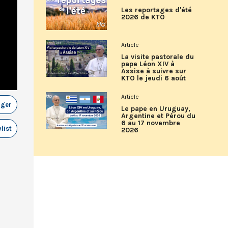
Les reportages d'été
2026 de KTO
Article
La visite pastorale du
pape Léon XIV à
Assise à suivre sur
KTO le jeudi 6 août
Article
ager
Le pape en Uruguay,
Argentine et Pérou du
6 au 17 novembre
list
2026