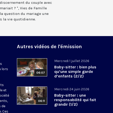
 discernement du couple avec
 mariait ? ", Vies de Famille
 la question du mariage une
s la vie quotidienne.
Autres vidéos de l'émission
Mercredi 1 juillet 2026
es
Baby-sitter : bien plus
u lors
qu’une simple garde
06:07
d’enfants (2/2)
nts
Mercredi 24 juin 2026
le et
Baby-sitter : une
ociété
responsabilité qui fait
ents,
06:11
grandir (1/2)
s de
e. Ces