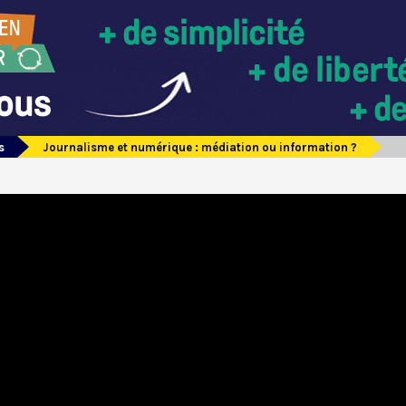
s
Journalisme et numérique : médiation ou information ?