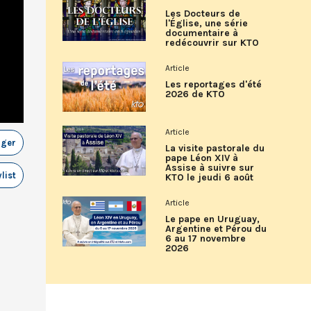
Les Docteurs de
l'Église, une série
documentaire à
redécouvrir sur KTO
Article
Les reportages d'été
2026 de KTO
Article
ager
La visite pastorale du
pape Léon XIV à
Assise à suivre sur
list
KTO le jeudi 6 août
Article
Le pape en Uruguay,
Argentine et Pérou du
6 au 17 novembre
2026