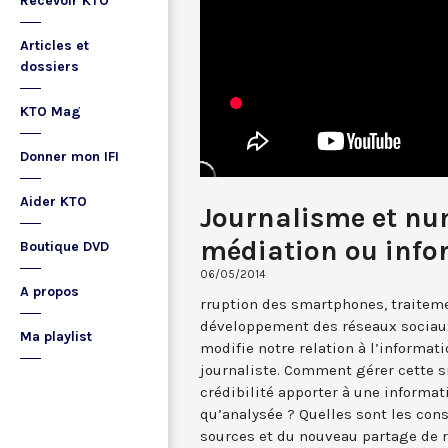
Recevoir KTO
Articles et
dossiers
KTO Mag
Donner mon IFI
Aider KTO
Journalisme et nu
médiation ou info
Boutique DVD
06/05/2014
A propos
rruption des smartphones, traiteme
développement des réseaux sociaux
Ma playlist
modifie notre relation à l’informat
journaliste. Comment gérer cette s
crédibilité apporter à une informa
qu’analysée ? Quelles sont les con
sources et du nouveau partage de r