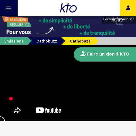
Contenu sponsorisé
Émissions
Cathobuzz
Cathobuzz
Faire un don à KTO