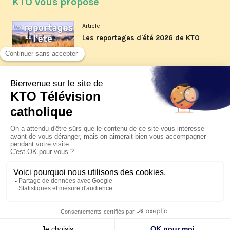
KTO vous propose
Article
Les reportages d'été 2026 de KTO
Article
La visite pastorale du pape Léon
XIV à Assise à suivre sur KTO le
jeudi 6 août
Article
Le pape en Uruguay, Argentine et
Pérou du 6 au 17 novembre 2026
© KTO 2026 —
Contact
—
Mentions légales