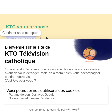
KTO vous propose
Article
Les reportages d'été 2026 de KTO
Article
La visite pastorale du pape Léon
XIV à Assise à suivre sur KTO le
jeudi 6 août
Article
Le pape en Uruguay, Argentine et
Pérou du 6 au 17 novembre 2026