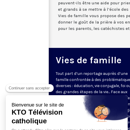
peuvent-ils être une aide pour prier
et grands à se mettre à l’école des
Vies de famille vous propose des pe
donner le goût de la prière à vos en
pour les parents, les catéchistes et
Vies de famille
Tout part d’un reportage auprès d’une
famille confrontée à des problématiqu
diverses : éducation, vie conjugale, foi o
des grandes étapes de la vie... Face aux
questions très concrètes, KTO propose
repères et conseils avec des intervena
d'expérience qui s’appuient sur l’Evangi
l’anthropologie chrétienne. Dans une s
en pleine évolution, jeunes couples, par
grands-parents y trouveront des piste