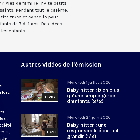
 ? Vies de famille invite petits
 saints. Pendant tout le carême,
tits trucs et conseils pour
fants de 7 à 11 ans. Des idées
 les enfants !
Autres vidéos de l'émission
Mercredi 1 juillet 2026
es
Baby-sitter : bien plus
u lors
qu’une simple garde
06:07
d’enfants (2/2)
nts
Mercredi 24 juin 2026
le et
Baby-sitter : une
ociété
responsabilité qui fait
ents,
06:11
grandir (1/2)
s de