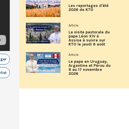
Les reportages d'été
2026 de KTO
Article
La visite pastorale du
pape Léon XIV à
Assise à suivre sur
KTO le jeudi 6 août
Article
ager
Le pape en Uruguay,
Argentine et Pérou du
6 au 17 novembre
list
2026