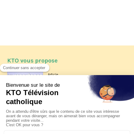
KTO vous propose
Article
Les reportages d'été 2026 de KTO
Article
La visite pastorale du pape Léon
XIV à Assise à suivre sur KTO le
jeudi 6 août
Article