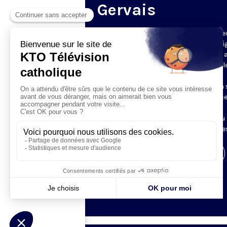
Gervais
Du mardi au samedi, KTO diffuse en dire
l’office du milieu du jour, en direct de l’é
Saint-Gervais-Saint-Protais (Paris 4e), 
les Fraternités Monastiques de Jérusal
L’Office du Milieu du Jour regroupe, en
particulier, «au milieu du jour» et en un 
office, les heures monastiques de Tierce
Sexte et None. Il permet à l’Église de
retrouver son Seigneur entre l’office du
matin (Laudes) et l’office du soir (Vêpres
Visiter la page de l'émission