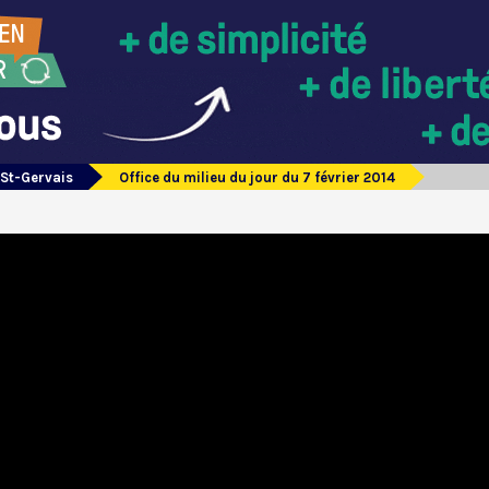
 St-Gervais
Office du milieu du jour du 7 février 2014