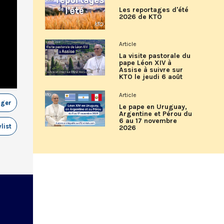
Les reportages d'été
2026 de KTO
Article
La visite pastorale du
pape Léon XIV à
Assise à suivre sur
KTO le jeudi 6 août
Article
ager
Le pape en Uruguay,
Argentine et Pérou du
6 au 17 novembre
list
2026