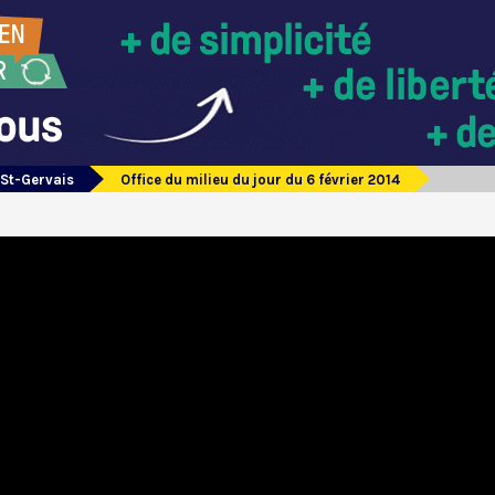
 St-Gervais
Office du milieu du jour du 6 février 2014