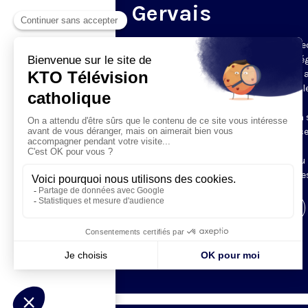
Gervais
Du mardi au samedi, KTO diffuse en dire
l’office du milieu du jour, en direct de l’é
Saint-Gervais-Saint-Protais (Paris 4e), 
les Fraternités Monastiques de Jérusal
L’Office du Milieu du Jour regroupe, en
particulier, «au milieu du jour» et en un 
office, les heures monastiques de Tierce
Sexte et None. Il permet à l’Église de
retrouver son Seigneur entre l’office du
matin (Laudes) et l’office du soir (Vêpres
Visiter la page de l'émission