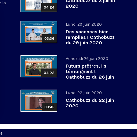
Cathobuzz du 3 juillet
 la
2020
04:24
Lundi 29 juin 2020
Des vacances bien
remplies ! Cathobuzz
03:36
du 29 juin 2020
Vendredi 26 juin 2020
Futurs prêtres, ils
témoignent !
04:22
Cathobuzz du 26 juin
2020
Lundi 22 juin 2020
Cathobuzz du 22 juin
2020
03:45
es