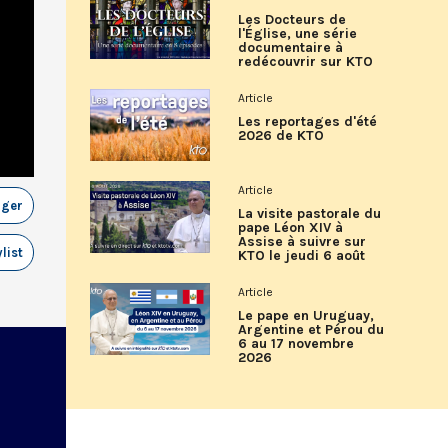
Les Docteurs de
l'Église, une série
documentaire à
redécouvrir sur KTO
Article
Les reportages d'été
2026 de KTO
Article
ager
La visite pastorale du
pape Léon XIV à
Assise à suivre sur
list
KTO le jeudi 6 août
Article
Le pape en Uruguay,
Argentine et Pérou du
6 au 17 novembre
2026