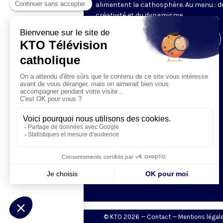
alimentent la cathosphère. Au menu : de
créativité et du dynamisme.
Visiter la page de l'émission
© KTO 2026 —
Contact
—
Mentions légal