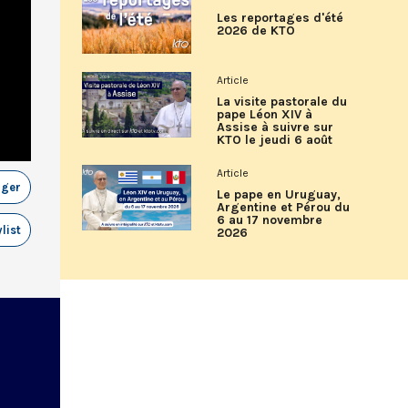
Les reportages d'été
2026 de KTO
Article
La visite pastorale du
pape Léon XIV à
Assise à suivre sur
KTO le jeudi 6 août
Article
ager
Le pape en Uruguay,
Argentine et Pérou du
6 au 17 novembre
list
2026