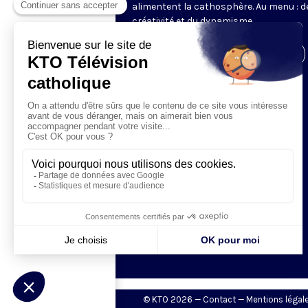
alimentent la cathosphère. Au menu : de
créativité et du dynamisme.
Visiter la page de l'émission
© KTO 2026 —
Contact
—
Mentions légal