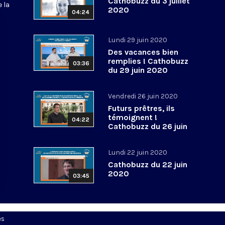
Cathobuzz du 3 juillet
 la
2020
04:24
Lundi 29 juin 2020
Des vacances bien
remplies ! Cathobuzz
03:36
du 29 juin 2020
Vendredi 26 juin 2020
Futurs prêtres, ils
témoignent !
04:22
Cathobuzz du 26 juin
2020
Lundi 22 juin 2020
Cathobuzz du 22 juin
2020
03:45
es