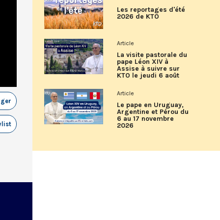
Les reportages d'été
2026 de KTO
Article
La visite pastorale du
pape Léon XIV à
Assise à suivre sur
KTO le jeudi 6 août
Article
ager
Le pape en Uruguay,
Argentine et Pérou du
6 au 17 novembre
list
2026