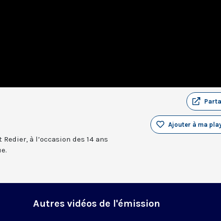
Part
Ajouter à ma play
 Redier, à l’occasion des 14 ans
ue.
Autres vidéos de l'émission