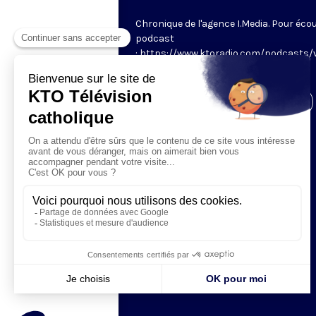
Chronique de l'agence I.Media. Pour écou
podcast
: https://www.ktoradio.com/podcasts/
rome
Visiter la page de l'émission