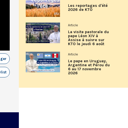
Les reportages d'été
2026 de KTO
Article
La visite pastorale du
pape Léon XIV à
Assise à suivre sur
KTO le jeudi 6 août
Article
ager
Le pape en Uruguay,
Argentine et Pérou du
6 au 17 novembre
list
2026