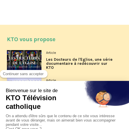
KTO vous propose
Article
Les Docteurs de l'Église, une série
documentaire à redécouvrir sur
KTO
Article
Les reportages d'été 2026 de KTO
Article
La visite pastorale du pape Léon
XIV à Assise à suivre sur KTO le
jeudi 6 août