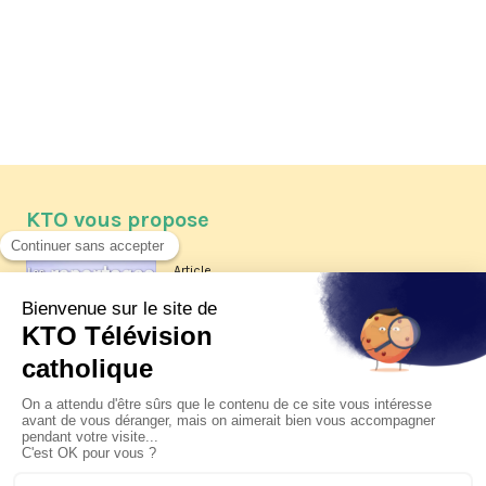
KTO vous propose
Article
Les reportages d'été 2026 de KTO
Article
La visite pastorale du pape Léon
XIV à Assise à suivre sur KTO le
jeudi 6 août
Article