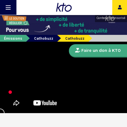
Contenu sponsorisé
Émissions
Cathobuzz
Cathobuzz
Faire un don à KTO