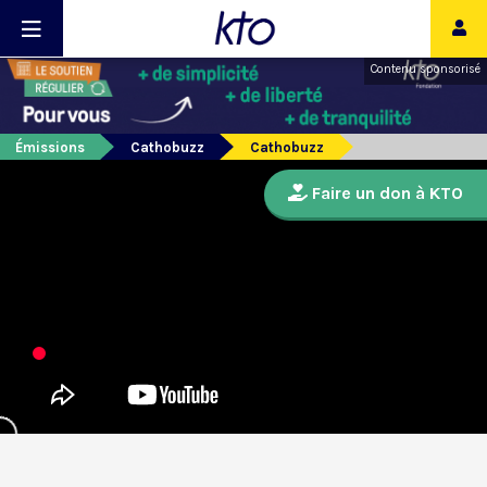
Contenu sponsorisé
Émissions
Cathobuzz
Cathobuzz
Faire un don à KTO