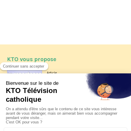
KTO vous propose
Article
Les reportages d'été 2026 de KTO
Article
La visite pastorale du pape Léon
XIV à Assise à suivre sur KTO le
jeudi 6 août
Article