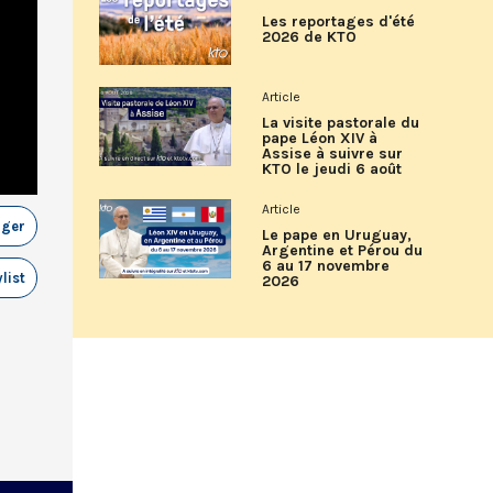
Les reportages d'été
2026 de KTO
Article
La visite pastorale du
pape Léon XIV à
Assise à suivre sur
KTO le jeudi 6 août
Article
ager
Le pape en Uruguay,
Argentine et Pérou du
6 au 17 novembre
list
2026