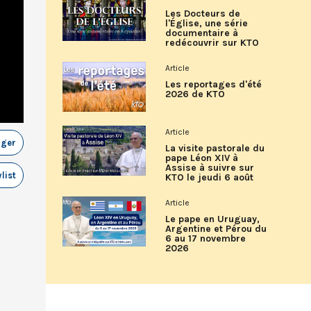
Les Docteurs de
l'Église, une série
documentaire à
redécouvrir sur KTO
Article
Les reportages d'été
2026 de KTO
Article
ager
La visite pastorale du
pape Léon XIV à
Assise à suivre sur
list
KTO le jeudi 6 août
Article
Le pape en Uruguay,
Argentine et Pérou du
6 au 17 novembre
2026