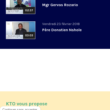
Mgr Gervas Rozario
02:37
Vendredi 23 février 2018
Père Donatien Nshole
03:03
KTO vous propose