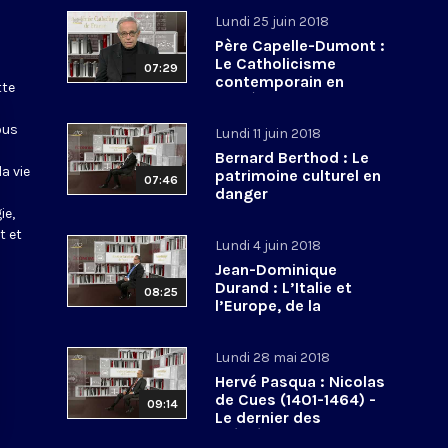
Lundi 25 juin 2018
Père Capelle-Dumont :
Le Catholicisme
07:29
contemporain en
tte
procès
ous
Lundi 11 juin 2018
Bernard Berthod : Le
a vie
patrimoine culturel en
07:46
danger
ie,
t et
Lundi 4 juin 2018
Jean-Dominique
Durand : L’Italie et
08:25
l’Europe, de la
construction
européenne à
Lundi 28 mai 2018
l’euroscepticisme
Hervé Pasqua : Nicolas
de Cues (1401-1464) -
09:14
Le dernier des
médiévaux et le