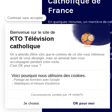
Catholique de
France
En quelques minutes, un membre de ce
Académie - fondée en 2009 « pour le
rayonnement du savoir et de la foi » - n
parle de son sujet de prédilection, qu'il
s'agisse de médecine ou de sciences de l
et de l'univers, de sciences humaines et
sociales ou de philosophie et de théolog
des arts et des lettres ou encore de droi
de sciences économiques.
Visiter la page de l'émission