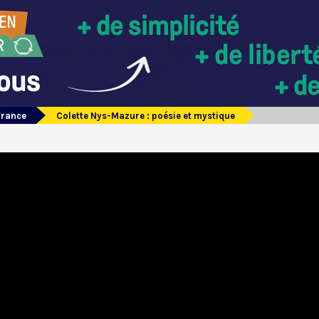
France
Colette Nys-Mazure : poésie et mystique