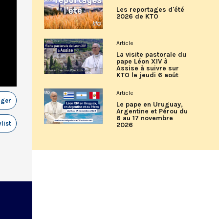
Les reportages d'été
2026 de KTO
Article
La visite pastorale du
pape Léon XIV à
Assise à suivre sur
KTO le jeudi 6 août
Article
ager
Le pape en Uruguay,
Argentine et Pérou du
6 au 17 novembre
list
2026