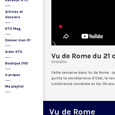
Recevoir KTO
Articles et
dossiers
KTO Mag
Donner mon IFI
Aider KTO
Vu de Rome du 21 
21/10/2013
Boutique DVD
Cette semaine dans Vu de Rome : Le
A propos
quitte la secrétairerie d’Etat, la r
luthérienne mondiale et les 30 ans
Ma playlist
Vu de Rome