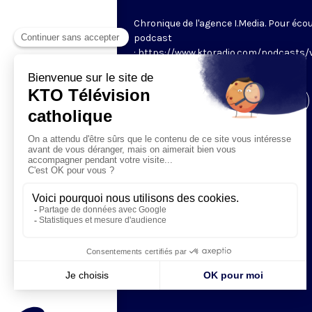
Chronique de l'agence I.Media. Pour écou
podcast
: https://www.ktoradio.com/podcasts/
rome
Visiter la page de l'émission