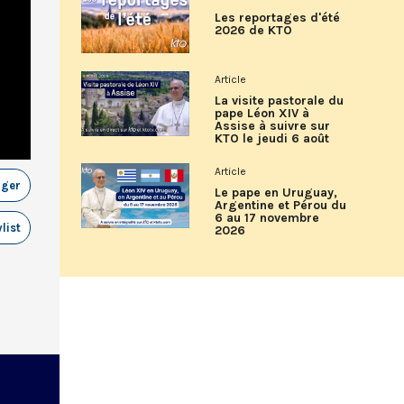
Les reportages d'été
2026 de KTO
Article
La visite pastorale du
pape Léon XIV à
Assise à suivre sur
KTO le jeudi 6 août
Article
ager
Le pape en Uruguay,
Argentine et Pérou du
6 au 17 novembre
list
2026