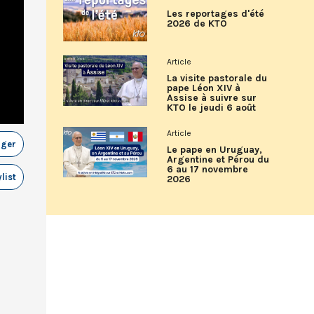
Les reportages d'été
2026 de KTO
Article
La visite pastorale du
pape Léon XIV à
Assise à suivre sur
KTO le jeudi 6 août
Article
ager
Le pape en Uruguay,
Argentine et Pérou du
6 au 17 novembre
list
2026