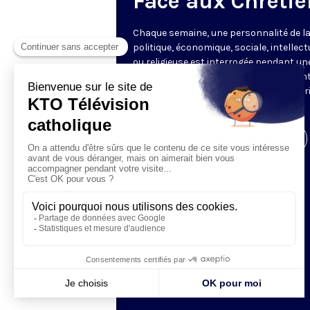
Face aux Chrétie
Chaque semaine, une personnalité de la
politique, économique, sociale, intellect
ou religieuse est interrogée pendant un
heure par les journalistes représentant
rédactions partenaires, offrant une vér
mise en perspective de l’actualité.
Visiter la page de l'émission