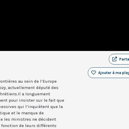
Part
Ajouter à ma play
ontières au sein de l’Europe
kozy, actuellement député des
 chrétiens.Il a longuement
t pour insister sur le fait que
cessives qui l’inquiètent que la
itique et le manque de
ue les ministres ne décident
 fonction de leurs différents