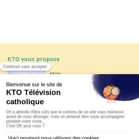
KTO vous propose
Article
Les reportages d'été 2026 de KTO
Article
La visite pastorale du pape Léon
XIV à Assise à suivre sur KTO le
jeudi 6 août
Article