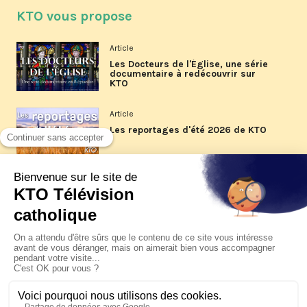
KTO vous propose
Article
Les Docteurs de l'Église, une série
documentaire à redécouvrir sur
KTO
Article
Les reportages d'été 2026 de KTO
Article
La visite pastorale du pape Léon
XIV à Assise à suivre sur KTO le
jeudi 6 août
Article
Le pape en Uruguay, Argentine et
Pérou du 6 au 17 novembre 2026