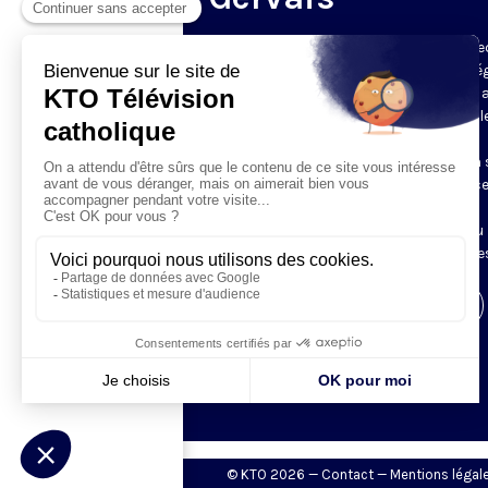
Du mardi au samedi, KTO diffuse en dire
l’office du milieu du jour, en direct de l’é
Saint-Gervais-Saint-Protais (Paris 4e), 
les Fraternités Monastiques de Jérusal
L’Office du Milieu du Jour regroupe, en
particulier, «au milieu du jour» et en un 
office, les heures monastiques de Tierce
Sexte et None. Il permet à l’Église de
retrouver son Seigneur entre l’office du
matin (Laudes) et l’office du soir (Vêpres
Visiter la page de l'émission
© KTO 2026 —
Contact
—
Mentions légal