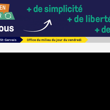
 St-Gervais
Office du milieu du jour du vendredi