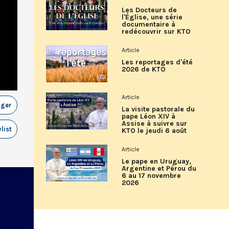
Les Docteurs de
l'Église, une série
documentaire à
redécouvrir sur KTO
Article
Les reportages d'été
2026 de KTO
Article
ager
La visite pastorale du
pape Léon XIV à
Assise à suivre sur
list
KTO le jeudi 6 août
Article
Le pape en Uruguay,
Argentine et Pérou du
6 au 17 novembre
2026