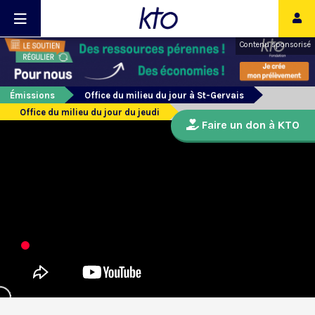
Contenu sponsorisé
Émissions
Office du milieu du jour à St-Gervais
Office du milieu du jour du jeudi
Faire un don à KTO