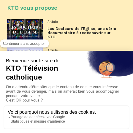
KTO vous propose
Article
Les Docteurs de l'Église, une série
documentaire à redécouvrir sur
KTO
Article
Les reportages d'été 2026 de KTO
Article
La visite pastorale du pape Léon
XIV à Assise à suivre sur KTO le
jeudi 6 août
Article
Le pape en Uruguay, Argentine et
Pérou du 6 au 17 novembre 2026