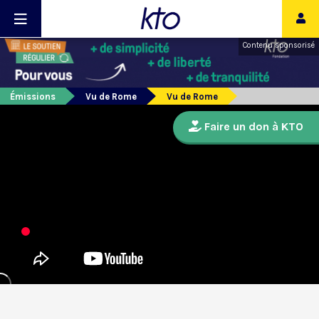
Contenu sponsorisé
Émissions
Vu de Rome
Vu de Rome
Faire un don à KTO