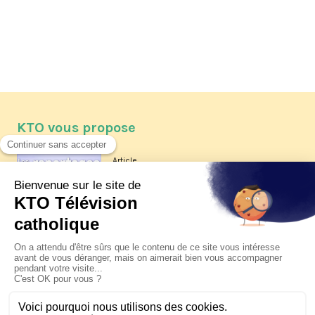
KTO vous propose
Article
Les reportages d'été 2026 de KTO
Article
La visite pastorale du pape Léon
XIV à Assise à suivre sur KTO le
jeudi 6 août
Article
Le pape en Uruguay, Argentine et