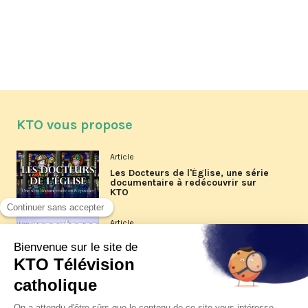
KTO vous propose
Article
Les Docteurs de l'Église, une série
documentaire à redécouvrir sur
KTO
Article
Les reportages d'été 2026 de KTO
Article
La visite pastorale du pape Léon