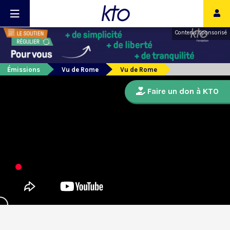
Contenu sponsorisé
Émissions
Vu de Rome
Vu de Rome
Faire un don à KTO