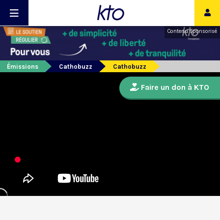
Contenu sponsorisé
Émissions
Cathobuzz
Cathobuzz
Faire un don à KTO