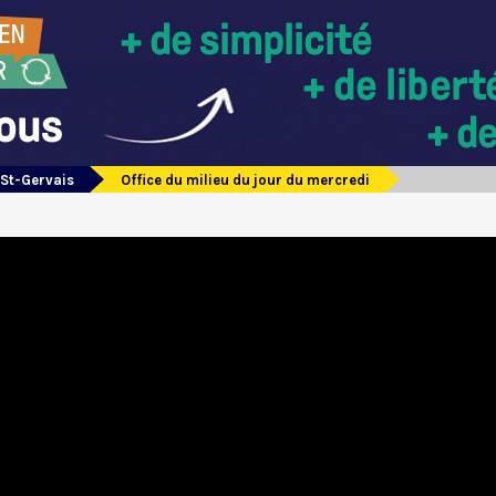
 St-Gervais
Office du milieu du jour du mercredi