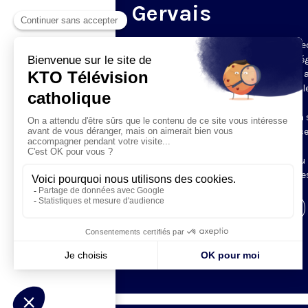
Gervais
Du mardi au samedi, KTO diffuse en dire
l’office du milieu du jour, en direct de l’é
Saint-Gervais-Saint-Protais (Paris 4e), 
les Fraternités Monastiques de Jérusal
L’Office du Milieu du Jour regroupe, en
particulier, «au milieu du jour» et en un 
office, les heures monastiques de Tierce
Sexte et None. Il permet à l’Église de
retrouver son Seigneur entre l’office du
matin (Laudes) et l’office du soir (Vêpres
Visiter la page de l'émission