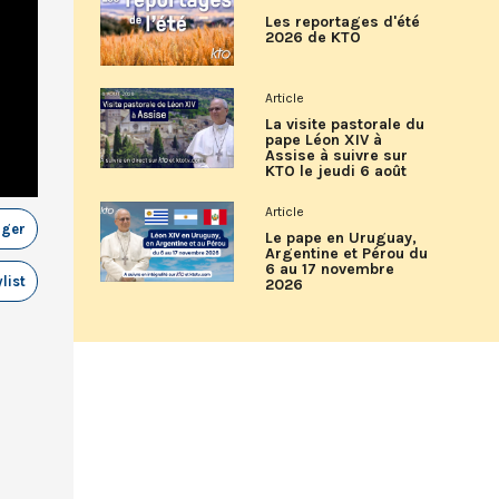
Les reportages d'été
2026 de KTO
Article
La visite pastorale du
pape Léon XIV à
Assise à suivre sur
KTO le jeudi 6 août
Article
ager
Le pape en Uruguay,
Argentine et Pérou du
6 au 17 novembre
list
2026