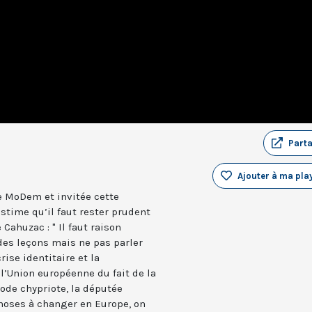
Part
Ajouter à ma play
e MoDem et invitée cette
stime qu’il faut rester prudent
Cahuzac : " Il faut raison
r des leçons mais ne pas parler
crise identitaire et la
l’Union européenne du fait de la
ode chypriote, la députée
choses à changer en Europe, on