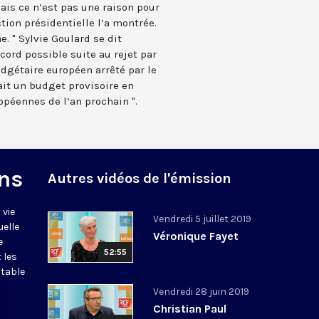
mais ce n’est pas une raison pour
tion présidentielle l’a montrée.
. " Sylvie Goulard se dit
cord possible suite au rejet par
dgétaire européen arrêté par le
rait un budget provisoire en
opéennes de l’an prochain ".
ns
Autres vidéos de l'émission
 vie
Vendredi 5 juillet 2019
uelle
Véronique Fayet
e
52:55
 les
itable
Vendredi 28 juin 2019
Christian Paul