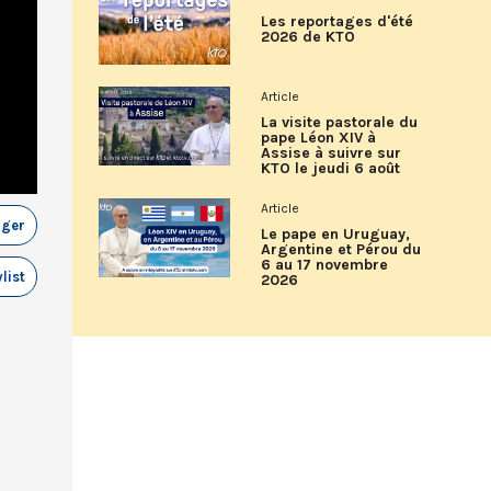
Les reportages d'été
2026 de KTO
Article
La visite pastorale du
pape Léon XIV à
Assise à suivre sur
KTO le jeudi 6 août
Article
ager
Le pape en Uruguay,
Argentine et Pérou du
6 au 17 novembre
list
2026