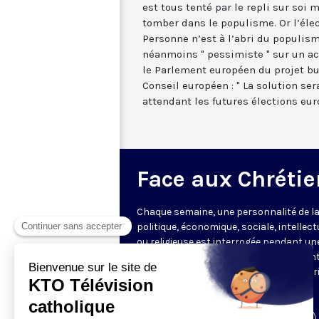
est tous tenté par le repli sur soi 
tomber dans le populisme. Or l’élec
Personne n’est à l’abri du populisme
néanmoins " pessimiste " sur un ac
le Parlement européen du projet bu
Conseil européen : " La solution se
attendant les futures élections eur
Face aux Chrétie
Chaque semaine, une personnalité de la
politique, économique, sociale, intellect
ou religieuse est interrogée pendant un
heure par les journalistes représentant
rédactions partenaires, offrant une vér
mise en perspective de l’actualité.