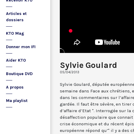
Recevoir KTO
Articles et
dossiers
KTO Mag
Donner mon IFI
Aider KTO
Sylvie Goulard
05/04/2013
Boutique DVD
Sylvie Goulard, députée européenn
A propos
semaine dans Face aux chrétiens, e
dans les commentaires sur l’affaire 
Ma playlist
gardée. Il faut être sévère, en tire
d’affaire d’Etat ". Interrogée sur la 
désaffection populaire que connait 
crise économique et du récent épis
européenne répond qu’" il y a des 