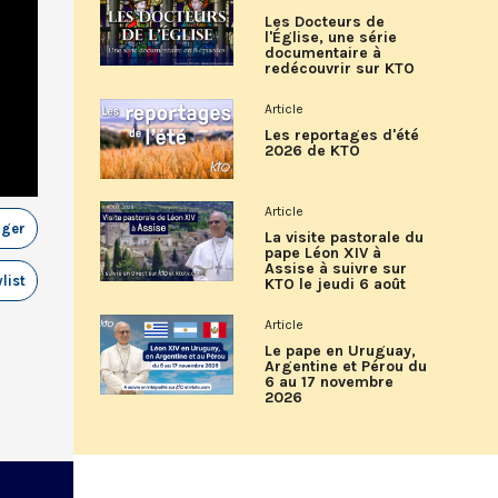
Les Docteurs de
l'Église, une série
documentaire à
redécouvrir sur KTO
Article
Les reportages d'été
2026 de KTO
Article
ager
La visite pastorale du
pape Léon XIV à
Assise à suivre sur
list
KTO le jeudi 6 août
Article
Le pape en Uruguay,
Argentine et Pérou du
6 au 17 novembre
2026