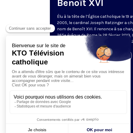
Benoît XVI
Élu à la tête de l’Église catholique le 19 a
2005, le cardinal Joseph Ratzinger a cho
nom de Benoît XVI. Il renonce à sa char
265e évêque de Rome le 28 février 2013. I
meurt à l’âge de 95 ans le 31 décembre
Visiter la page de l'émission