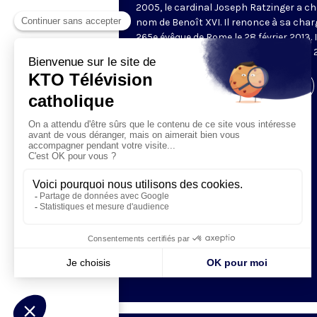
2005, le cardinal Joseph Ratzinger a cho
nom de Benoît XVI. Il renonce à sa char
265e évêque de Rome le 28 février 2013. I
meurt à l’âge de 95 ans le 31 décembre
Visiter la page de l'émission