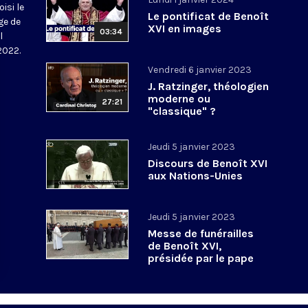
isi le
Le pontificat de Benoît
ge de
XVI en images
03:34
l
 2022.
Vendredi 6 janvier 2023
J. Ratzinger, théologien
moderne ou
27:21
"classique" ?
Jeudi 5 janvier 2023
Discours de Benoît XVI
aux Nations-Unies
Jeudi 5 janvier 2023
Messe de funérailles
de Benoît XVI,
présidée par le pape
François