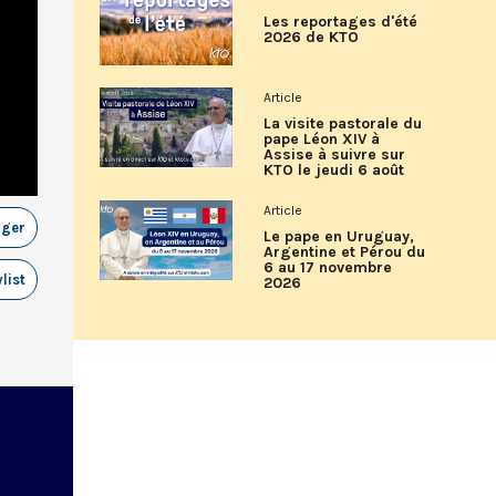
Les reportages d'été
2026 de KTO
Article
La visite pastorale du
pape Léon XIV à
Assise à suivre sur
KTO le jeudi 6 août
Article
ager
Le pape en Uruguay,
Argentine et Pérou du
6 au 17 novembre
list
2026