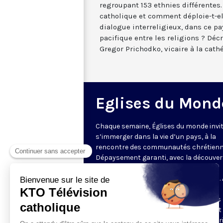
regroupant 153 ethnies différentes
catholique et comment déploie-t-el
dialogue interreligieux, dans ce p
pacifique entre les religions ? Décr
Gregor Prichodko, vicaire à la cath
Eglises du Mond
Chaque semaine, Églises du monde invit
s’immerger dans la vie d’un pays, à la
rencontre des communautés chrétienn
Dépaysement garanti, avec la découver
des spécificités et du rayonnement de
l’Église catholique ou de ses difficultés.
delà de l’actualité, il s’agit aussi de
comprendre les grands enjeux du pays 
contribution que les chrétiens peuvent
apporter à la société. Présenté par Mar