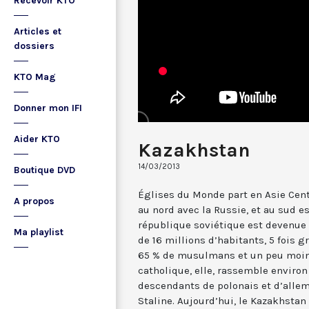
Recevoir KTO
Articles et
dossiers
KTO Mag
Donner mon IFI
Aider KTO
Kazakhstan
14/03/2013
Boutique DVD
Églises du Monde part en Asie Centr
A propos
au nord avec la Russie, et au sud e
république soviétique est devenue 
Ma playlist
de 16 millions d’habitants, 5 fois
65 % de musulmans et un peu moins
catholique, elle, rassemble environ
descendants de polonais et d’alle
Staline. Aujourd’hui, le Kazakhsta