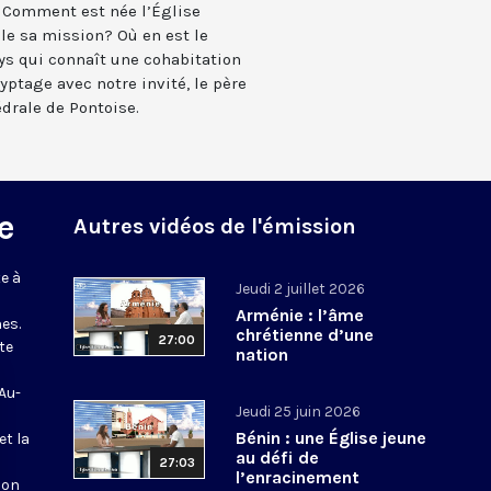
. Comment est née l’Église
le sa mission? Où en est le
ays qui connaît une cohabitation
yptage avec notre invité, le père
édrale de Pontoise.
e
Autres vidéos de l'émission
e à
Jeudi 2 juillet 2026
Arménie : l’âme
es.
chrétienne d’une
27:00
te
nation
 Au-
Jeudi 25 juin 2026
Bénin : une Église jeune
et la
au défi de
27:03
l’enracinement
ion