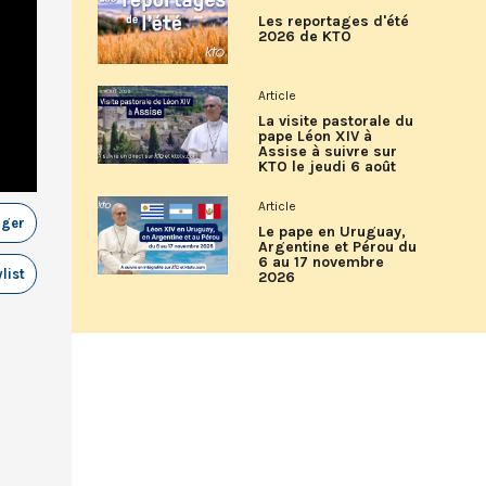
Les reportages d'été
2026 de KTO
Article
La visite pastorale du
pape Léon XIV à
Assise à suivre sur
KTO le jeudi 6 août
Article
ager
Le pape en Uruguay,
Argentine et Pérou du
6 au 17 novembre
list
2026